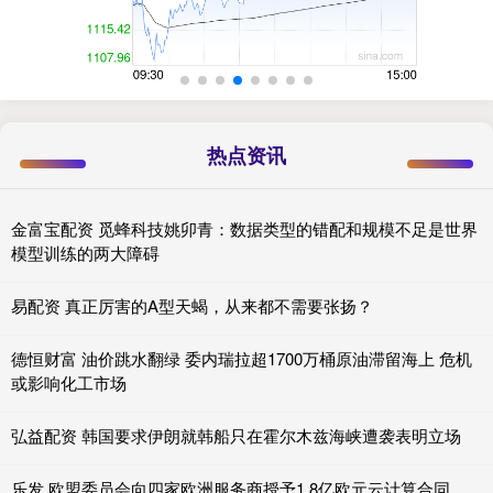
热点资讯
金富宝配资 觅蜂科技姚卯青：数据类型的错配和规模不足是世界
模型训练的两大障碍
易配资 真正厉害的A型天蝎，从来都不需要张扬？
德恒财富 油价跳水翻绿 委内瑞拉超1700万桶原油滞留海上 危机
或影响化工市场
弘益配资 韩国要求伊朗就韩船只在霍尔木兹海峡遭袭表明立场
乐发 欧盟委员会向四家欧洲服务商授予1.8亿欧元云计算合同