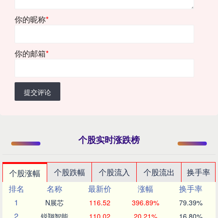
你的昵称
*
你的邮箱
*
提交评论
个股实时涨跌榜
个股跌幅
个股流入
个股流出
换手率
个股涨幅
排名
名称
最新价
涨幅
换手率
1
N展芯
116.52
396.89%
79.39%
2
锐翔智能
110.02
20.21%
16.80%