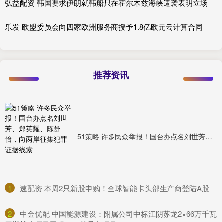
弘益配资 韩国要求伊朗就韩船只在霍尔木兹海峡遭袭表明立场
乐发 欧盟委员会向四家欧洲服务商授予1.8亿欧元云计算合同
推荐资讯
51策略 许多民众举报！国台办点名刘世芳、郑英耀、陈舒怡，向两岸征集犯罪证据线索
1
​速配资 本周2只新股申购！全球智能卡头部生产商登陆A股
2
​中金优配 中国能源建设：附属公司中标江阴苏龙2×66万千瓦