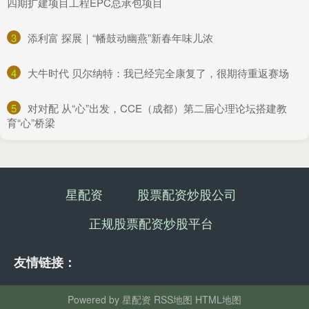
四期扩建项目工程EPC总承包项目
3
​添利富 探展｜“幡鼓动幽燕”新春年味儿浓
4
​大牛时代 贝尔纳特：我已经完全康复了，很期待重返赛场
5
​对对配 从“心”出发，CCE（成都）第二届心理论坛搭建教
育“心”桥梁
星配资
股票配资炒股公司
正规股票配资炒股平台
友情链接：
Powered by
星配资
RSS地图
HTML地图