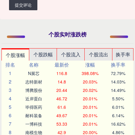
提交评论
个股实时涨跌榜
个股跌幅
个股流入
个股流出
换手率
个股涨幅
排名
名称
最新价
涨幅
换手率
1
N展芯
116.8
398.08%
72.79%
2
志特新材
14.8
20.03%
14.03%
3
博腾股份
20.44
20.02%
14.49%
4
近岸蛋白
46.72
20.01%
5.50%
5
毕得医药
61.6
20.01%
6.01%
6
耐科装备
49.67
20.01%
6.14%
7
一博科技
53.33
20.01%
16.62%
8
南模生物
42.9
20.00%
4.86%