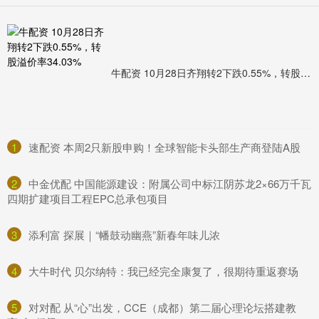
牛配资 10月28日齐翔转2下跌0.55%，转股溢价率34.03%
1
​速配资 本周2只新股申购！全球智能卡头部生产商登陆A股
2
​中金优配 中国能源建设：附属公司中标江阴苏龙2×66万千瓦
四期扩建项目工程EPC总承包项目
3
​添利富 探展｜“幡鼓动幽燕”新春年味儿浓
4
​大牛时代 贝尔纳特：我已经完全康复了，很期待重返赛场
5
​对对配 从“心”出发，CCE（成都）第二届心理论坛搭建教