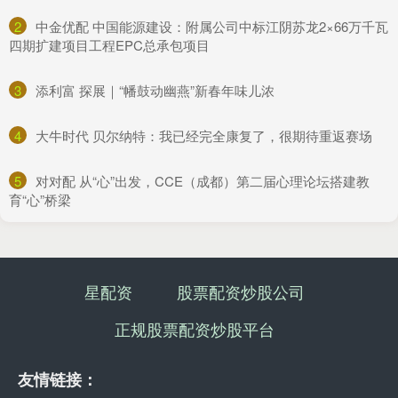
2
​中金优配 中国能源建设：附属公司中标江阴苏龙2×66万千瓦
四期扩建项目工程EPC总承包项目
3
​添利富 探展｜“幡鼓动幽燕”新春年味儿浓
4
​大牛时代 贝尔纳特：我已经完全康复了，很期待重返赛场
5
​对对配 从“心”出发，CCE（成都）第二届心理论坛搭建教
育“心”桥梁
星配资
股票配资炒股公司
正规股票配资炒股平台
友情链接：