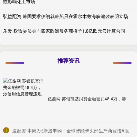
或影响化工市场
弘益配资 韩国要求伊朗就韩船只在霍尔木兹海峡遭袭表明立场
乐发 欧盟委员会向四家欧洲服务商授予1.8亿欧元云计算合同
推荐资讯
亿鑫网 苏银凯基消费金融被罚48.4万，涉信用信息管理违规
1
​速配资 本周2只新股申购！全球智能卡头部生产商登陆A股