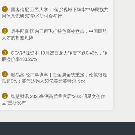
1
​国客信配 五邑大学：“侨乡视域下铸牢中华民族共
同体意识研究”学术研讨会举行
2
​启牛配资 国内三所飞行特色高校盘点，中国民航
人才的摇篮矩阵
3
​GGV纪源资本 10月28日龙大转债下跌0.43%，转
股溢价率133.26%
4
​融易富 经纬早班车｜贵金属全线重挫，伦敦银现
跌超9%；英伟达购入50亿美元英特尔股份
5
​智慧财讯 2025鲁酒高质量发展“2025明星文创作
品”重磅发布