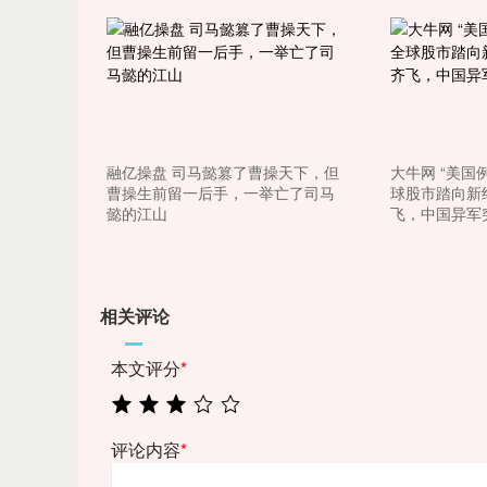
上证指数
3940.04
.40
2.13%
39.68
1.
融亿操盘 司马懿篡了曹操天下，但
大牛网 “美国
曹操生前留一后手，一举亡了司马
球股市踏向新
懿的江山
飞，中国异军
相关评论
本文评分
*
评论内容
*