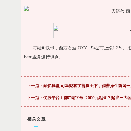
每经AI快讯，西方石油(OXY.US)盘前上涨1.3%
hem业务进行谈判。
上一篇：
融亿操盘 司马懿篡了曹操天下，但曹操生前留
下一篇：
优股平台 山寨“老字号”2000元起售？起底三
相关文章