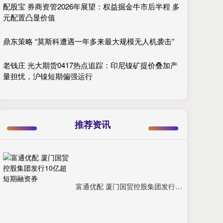
配股宝 券商资管2026年展望：权益掘金牛市后半程 多
元配置凸显价值
鼎东策略 “莫斯科遭遇一年多来最大规模无人机袭击”
老钱庄 光大期货0417热点追踪：印尼镍矿提价叠加产
量担忧，沪镍短期偏强运行
推荐资讯
富通优配 厦门国贸控股集团发行10亿超短期融资券