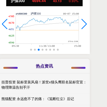
沪深300
4694.44
北
43.13
0.93%
热点资讯
括普投资 鼠标里装风扇！派世x猫头鹰联名鼠标官宣：
物理降温告别手汗
熊猫配资 永远愈不了的痛：《笺断红尘》后记