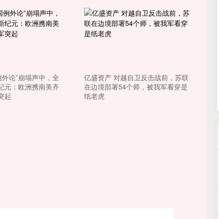
深证成指
14311.01
02%
200.89
1.42%
例外论”崩塌声中，全
亿盛资产 对越自卫反击战前，苏联
纪元：欧洲携南美齐
在边境部署54个师，被我军看穿是
突起
纸老虎