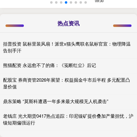
热点资讯
括普投资 鼠标里装风扇！派世x猫头鹰联名鼠标官宣：物理降温
告别手汗
熊猫配资 永远愈不了的痛：《笺断红尘》后记
配股宝 券商资管2026年展望：权益掘金牛市后半程 多元配置凸
显价值
鼎东策略 “莫斯科遭遇一年多来最大规模无人机袭击”
老钱庄 光大期货0417热点追踪：印尼镍矿提价叠加产量担忧，沪
镍短期偏强运行