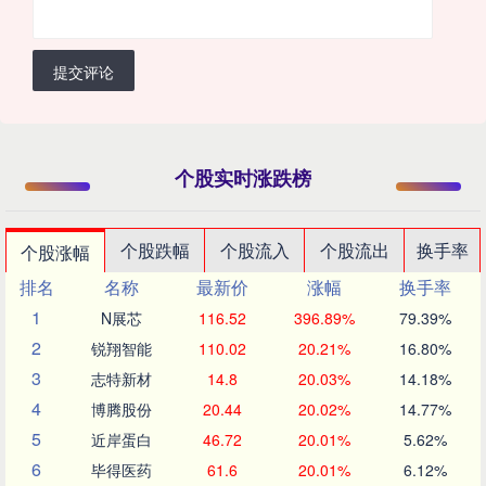
提交评论
个股实时涨跌榜
个股跌幅
个股流入
个股流出
换手率
个股涨幅
排名
名称
最新价
涨幅
换手率
1
N展芯
116.52
396.89%
79.39%
2
锐翔智能
110.02
20.21%
16.80%
3
志特新材
14.8
20.03%
14.18%
4
博腾股份
20.44
20.02%
14.77%
5
近岸蛋白
46.72
20.01%
5.62%
6
毕得医药
61.6
20.01%
6.12%