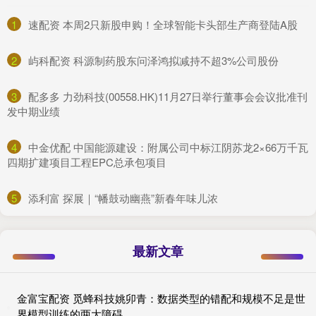
1
​速配资 本周2只新股申购！全球智能卡头部生产商登陆A股
2
​屿科配资 科源制药股东问泽鸿拟减持不超3%公司股份
3
​配多多 力劲科技(00558.HK)11月27日举行董事会会议批准刊
发中期业绩
4
​中金优配 中国能源建设：附属公司中标江阴苏龙2×66万千瓦
四期扩建项目工程EPC总承包项目
5
​添利富 探展｜“幡鼓动幽燕”新春年味儿浓
最新文章
金富宝配资 觅蜂科技姚卯青：数据类型的错配和规模不足是世
界模型训练的两大障碍