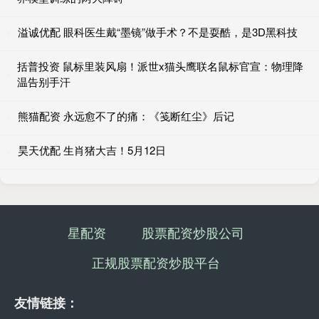
溢诚优配 眼科医生戴“墨镜”做手术？不是耍酷，是3D黑科技
括普投资 鼠标里装风扇！派世x猫头鹰联名鼠标官宣：物理降
温告别手汗
熊猫配资 永远愈不了的痛：《笺断红尘》后记
昊天优配 生肖猪大吉！5月12日
星配资
股票配资炒股公司
正规股票配资炒股平台
友情链接：