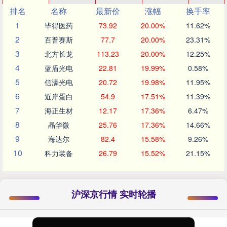
排名
名称
最新价
涨幅
换手率
1
毕得医药
73.92
20.00%
11.62%
2
百普赛斯
77.7
20.00%
23.31%
3
北方长龙
113.23
20.00%
12.25%
4
蓝盾光电
22.81
19.99%
0.58%
5
信濠光电
20.72
19.98%
11.95%
6
近岸蛋白
54.9
17.51%
11.39%
7
海正生材
12.17
17.36%
6.47%
8
晶华微
25.76
17.36%
14.66%
9
海达尔
82.4
15.58%
9.26%
10
科力装备
26.79
15.52%
21.15%
沪深京行情 实时轮播