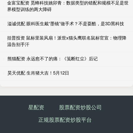
金富宝配资 觅蜂科技姚卯青：数据类型的错配和规模不足是世
界模型训练的两大障碍
溢诚优配 眼科医生戴“墨镜”做手术？不是耍酷，是3D黑科技
括普投资 鼠标里装风扇！派世x猫头鹰联名鼠标官宣：物理降
温告别手汗
熊猫配资 永远愈不了的痛：《笺断红尘》后记
昊天优配 生肖猪大吉！5月12日
星配资
股票配资炒股公司
正规股票配资炒股平台