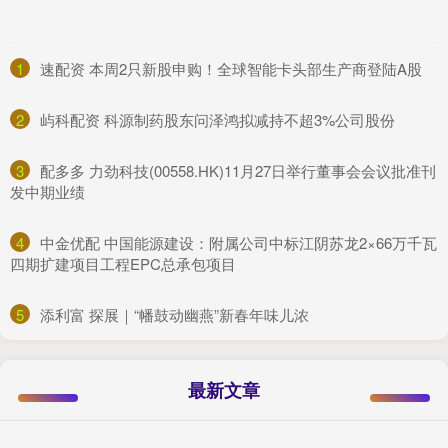
1
​速配资 本周2只新股申购！全球智能卡头部生产商登陆A股
2
​屿科配资 科源制药股东问泽鸿拟减持不超3%公司股份
3
​配多多 力劲科技(00558.HK)11月27日举行董事会会议批准刊
发中期业绩
4
​中金优配 中国能源建设：附属公司中标江阴苏龙2×66万千瓦
四期扩建项目工程EPC总承包项目
5
​添利富 探展｜“幡鼓动幽燕”新春年味儿浓
最新文章