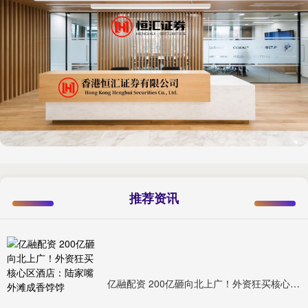
推荐资讯
亿融配资 200亿砸向北上广！外资狂买核心区酒店：陆家嘴外滩成香饽饽