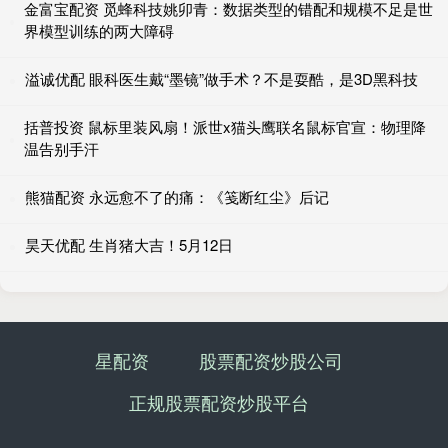
金富宝配资 觅蜂科技姚卯青：数据类型的错配和规模不足是世
界模型训练的两大障碍
溢诚优配 眼科医生戴“墨镜”做手术？不是耍酷，是3D黑科技
括普投资 鼠标里装风扇！派世x猫头鹰联名鼠标官宣：物理降
温告别手汗
熊猫配资 永远愈不了的痛：《笺断红尘》后记
昊天优配 生肖猪大吉！5月12日
星配资
股票配资炒股公司
正规股票配资炒股平台