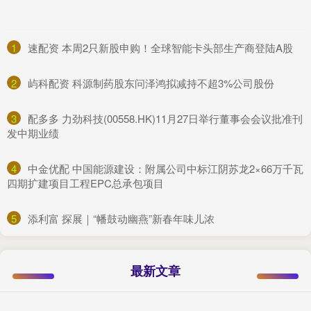
1
​速配资 本周2只新股申购！全球智能卡头部生产商登陆A股
2
​屿科配资 科源制药股东问泽鸿拟减持不超3%公司股份
3
​配多多 力劲科技(00558.HK)11月27日举行董事会会议批准刊
发中期业绩
4
​中金优配 中国能源建设：附属公司中标江阴苏龙2×66万千瓦
四期扩建项目工程EPC总承包项目
5
​添利富 探展｜“幡鼓动幽燕”新春年味儿浓
最新文章