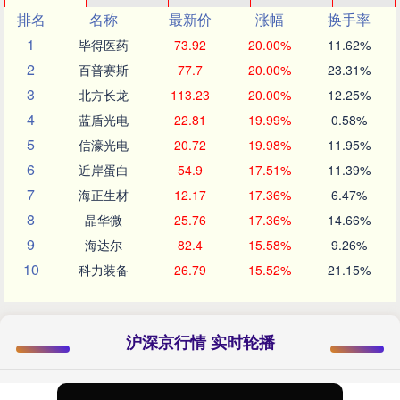
排名
名称
最新价
涨幅
换手率
1
毕得医药
73.92
20.00%
11.62%
2
百普赛斯
77.7
20.00%
23.31%
3
北方长龙
113.23
20.00%
12.25%
4
蓝盾光电
22.81
19.99%
0.58%
5
信濠光电
20.72
19.98%
11.95%
6
近岸蛋白
54.9
17.51%
11.39%
7
海正生材
12.17
17.36%
6.47%
8
晶华微
25.76
17.36%
14.66%
9
海达尔
82.4
15.58%
9.26%
10
科力装备
26.79
15.52%
21.15%
沪深京行情 实时轮播