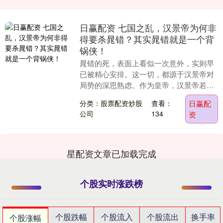
日赢配资 七国之乱，汉景帝为何非
得要杀晁错？其实晁错就是一个背
锅侠！
晁错的死，表面上看似一次意外，实则早
已被精心安排。这一切，都源于汉景帝对
局势的深思熟虑。作为皇帝，汉景帝若公
开宣称削藩之事，必然会激起朝堂上下的
分类：股票配资炒股
查看：
日赢配
强烈反应，尤其是....
公司
134
资
星配资文章已加载完成
个股实时涨跌榜
个股跌幅
个股流入
个股流出
换手率
个股涨幅