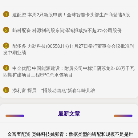
1
​速配资 本周2只新股申购！全球智能卡头部生产商登陆A股
2
​屿科配资 科源制药股东问泽鸿拟减持不超3%公司股份
3
​配多多 力劲科技(00558.HK)11月27日举行董事会会议批准刊
发中期业绩
4
​中金优配 中国能源建设：附属公司中标江阴苏龙2×66万千瓦
四期扩建项目工程EPC总承包项目
5
​添利富 探展｜“幡鼓动幽燕”新春年味儿浓
最新文章
金富宝配资 觅蜂科技姚卯青：数据类型的错配和规模不足是世