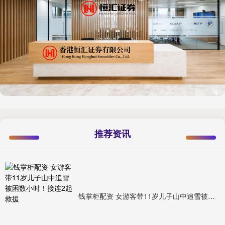
推荐资讯
钱掌柜配资 女游客带11岁儿子山中追雪被困数小时！接连2起救援