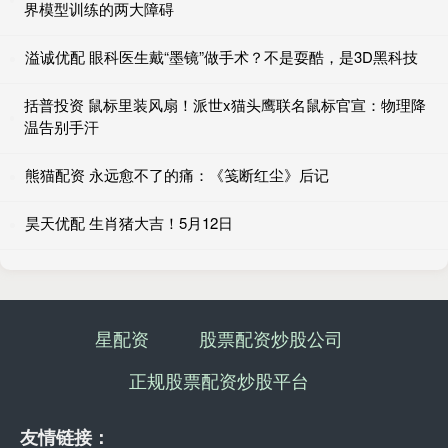
界模型训练的两大障碍
溢诚优配 眼科医生戴“墨镜”做手术？不是耍酷，是3D黑科技
括普投资 鼠标里装风扇！派世x猫头鹰联名鼠标官宣：物理降
温告别手汗
熊猫配资 永远愈不了的痛：《笺断红尘》后记
昊天优配 生肖猪大吉！5月12日
星配资
股票配资炒股公司
正规股票配资炒股平台
友情链接：