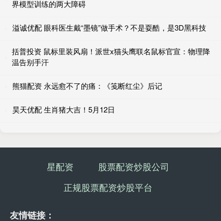
界模型训练的两大障碍
溢诚优配 眼科医生戴“墨镜”做手术？不是耍酷，是3D黑科技
括普投资 鼠标里装风扇！派世x猫头鹰联名鼠标官宣：物理降
温告别手汗
熊猫配资 永远愈不了的痛：《笺断红尘》后记
昊天优配 生肖猪大吉！5月12日
星配资
股票配资炒股公司
正规股票配资炒股平台
友情链接：