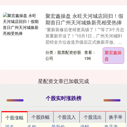
聚宏鑫操盘 永旺天河城店回归！假
期首日广州天河城焕新亮相受热捧
“重新装修后变得更高级了！”“等了3个月总
算重新开业了！”10月1日，广州天河城B1
层经全方位改造升级后正式焕新开放。记
者现场注意到，不少市民蹲点等着开业，
分类：股票配资炒股
查看：
聚宏鑫操
时间....
公司
196
盘
星配资文章已加载完成
个股实时涨跌榜
个股跌幅
个股流入
个股流出
换手率
个股涨幅
排名
名称
最新价
涨幅
换手率