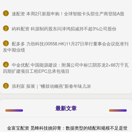
1
​速配资 本周2只新股申购！全球智能卡头部生产商登陆A股
2
​屿科配资 科源制药股东问泽鸿拟减持不超3%公司股份
3
​配多多 力劲科技(00558.HK)11月27日举行董事会会议批准刊
发中期业绩
4
​中金优配 中国能源建设：附属公司中标江阴苏龙2×66万千瓦
四期扩建项目工程EPC总承包项目
5
​添利富 探展｜“幡鼓动幽燕”新春年味儿浓
最新文章
金富宝配资 觅蜂科技姚卯青：数据类型的错配和规模不足是世