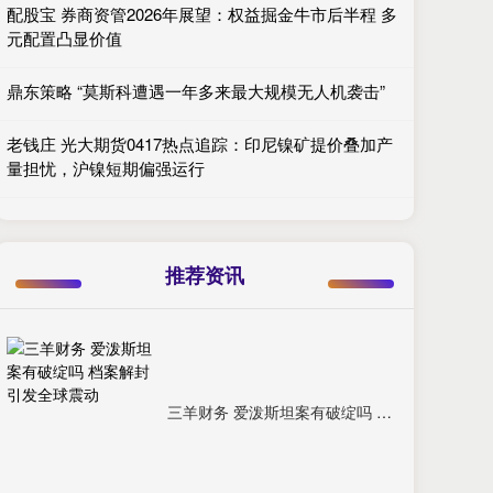
配股宝 券商资管2026年展望：权益掘金牛市后半程 多
元配置凸显价值
鼎东策略 “莫斯科遭遇一年多来最大规模无人机袭击”
老钱庄 光大期货0417热点追踪：印尼镍矿提价叠加产
量担忧，沪镍短期偏强运行
推荐资讯
三羊财务 爱泼斯坦案有破绽吗 档案解封引发全球震动