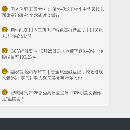
1
​国客信配 五邑大学：“侨乡视域下铸牢中华民族共
同体意识研究”学术研讨会举行
2
​启牛配资 国内三所飞行特色高校盘点，中国民航
人才的摇篮矩阵
3
​GGV纪源资本 10月28日龙大转债下跌0.43%，转
股溢价率133.26%
4
​融易富 经纬早班车｜贵金属全线重挫，伦敦银现
跌超9%；英伟达购入50亿美元英特尔股份
5
​智慧财讯 2025鲁酒高质量发展“2025明星文创作
品”重磅发布