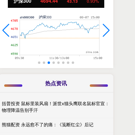
沪深300
4694.44
北
43.13
0.93%
热点资讯
括普投资 鼠标里装风扇！派世x猫头鹰联名鼠标官宣：
物理降温告别手汗
熊猫配资 永远愈不了的痛：《笺断红尘》后记