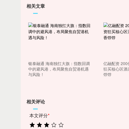
上证指数
3940.04
.40
2.13%
39.68
1.
相关文章
银泰融通 海南独扛大旗：指数回调
亿融配资 20
中的避风港，布局聚焦自贸港机遇
狂买核心区酒
与风险！
饽饽
相关评论
本文评分
*