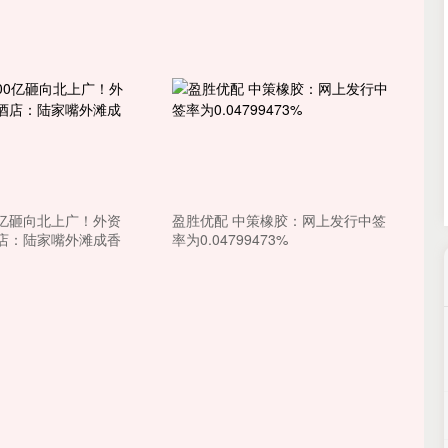
深证成指
14311.01
02%
200.89
1.42%
0亿砸向北上广！外资
盈胜优配 中策橡胶：网上发行中签
店：陆家嘴外滩成香
率为0.04799473%