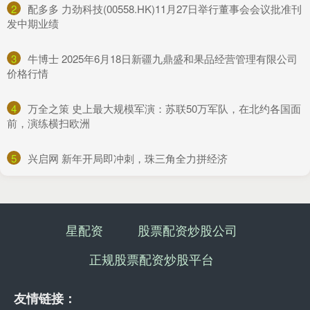
2
​配多多 力劲科技(00558.HK)11月27日举行董事会会议批准刊
发中期业绩
3
​牛博士 2025年6月18日新疆九鼎盛和果品经营管理有限公司
价格行情
4
​万全之策 史上最大规模军演：苏联50万军队，在北约各国面
前，演练横扫欧洲
5
​兴启网 新年开局即冲刺，珠三角全力拼经济
星配资
股票配资炒股公司
正规股票配资炒股平台
友情链接：