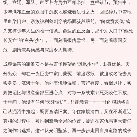
织，宫廷、军队、宦臣各方势力互相牵扯、盘根错节。预告中，
少年满布血丝的双眼中沉默地燃烧着仇恨之火，回忆碎片中雪地
里血染门户、亲族被利剑刺穿的场面骇然眼前。“向虎贲复仇”成
为支撑少年人生的唯一信条。命运的正反面，那个别人口中“他死
长安亡”的“白头”少年，一面刻着报仇雪恨，另一面刻着家国安
危，剧情兼具爽感与深度令人期待。
成毅饰演的谢淮安本是被寄予厚望的“凤凰少年”，出身优越、天
分出众，却在一夜巨变中家门蒙冤、前途尽毁，被迫改名隐去真
实身份，沉潜十年。他外表沉静温和，言行有度，看似退让，实
则把记忆与恨意全部压进心底，对每一条线索都死死咬住不放。
十年间，他没有任何“天降转机”，只能凭着一寸一寸的狠劲将自
己从泥沼中拉起：既要查清旧案、守住家族清白，又在不断逼近
真相的过程中，被推到牵动全局的位置，被迫在家仇与更大责任
之间作出选择。这种从光明坠落、再一步步走回自身道路的成长