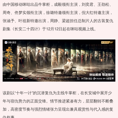
由中国移动咪咕出品牛掌柜，成毅领衔主演，刘奕君、王劲松、
周奇、佟梦实领衔主演，徐璐特邀领衔主演，倪大红特邀主演，
张涵予、叶祖新特邀出演，周静、梁超担任总制片人的古装复仇
剧集《长安二十四计》于12月12日起在咪咕视频上线。
该剧以“十年一计”的沉潜复仇为主线牛掌柜，在长安城中展开少
年与宿仇势力的正面交锋。情节推进紧凑有力，层层翻转不断叠
加，高密度节奏与强烈情绪张力呈现出兼具观赏性与代入感的复
仇叙事。