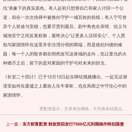
仇”表象下的真实底色。有人起初只想替自己和家人讨回一个公
道，却在一次次抉择中被推向守护一城百姓的前线；有人宁可舍
弃个人前途与安稳，也要尽责到最后。剧中角色在亲情、信义与
城池安宁之间反复权衡，最终决心“让更多人活得安心”。个人恩
怨与家国情怀在这里并非泾渭分明的两端，而是彼此纠缠的难
题；每一个人的取舍都在悄然改写这座城的走向，也让复仇的火
种燃尽之后，留下的是对家园的守护与对未来的担当。
《长安二十四计》已于12月12日起在咪咕视频播出。一起见证谢
淮安如何在废墟之上重拾人生牛掌柜，也在风雨之中守住心中的
家国情怀。
星配资提示：文章来自网络，不代表本站观点。
上一篇：
东方财富配资 财政部拟发行7500亿元到期续作特别国债