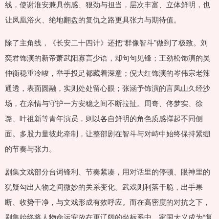
线，使谢淮安兼具伤感、狠劲与担当，层次丰富、立体鲜明，也
让凤凰浴火、绝地翻盘的复仇之路更具张力与期待值。
除了主角线，《长安二十四计》还把“群像智斗”做到了极致。刘
奕君饰演的新帝萧武阳寡言少语，却句句见锋；王劲松饰演的吴
仲衡稳重冷峻，举手投足都藏着深意；倪大红饰演的岑伟宗老辣
通透，表面圆融，实则处处留心眼；张涵予饰演的言凤山久经沙
场，在亲情与守护一方安稳之间不断拉扯。周奇、佟梦实、徐
璐、叶祖新等青年演员，则以各自鲜明的角色质感撑起不同侧
面。多股力量彼此牵制，让整部剧在智斗与对峙中始终保持紧绷
的节奏与张力。
剧集文戏部分台词锋利、节奏紧凑，用对话里的停顿、眼神里的
犹疑勾出人物之间微妙的关系变化。武戏则利落干脆，出手果
断、收势干净，与文戏形成有效呼应。而在高密度的对抗之下，
剧集始终将人物命运安放在更辽阔的坐标系中，家国大义成为“复