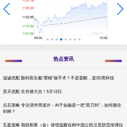
热点资讯
溢诚优配 眼科医生戴“墨镜”做手术？不是耍酷，是3D黑科技
昊天优配 生肖猪大吉！5月12日
点石策略 专访清华周道许：AI于金融是一把“双刃剑”，如何握住
剑柄？
互盈策略 我驻刚果（金）使馆提醒在刚中国公民注意防范埃博拉