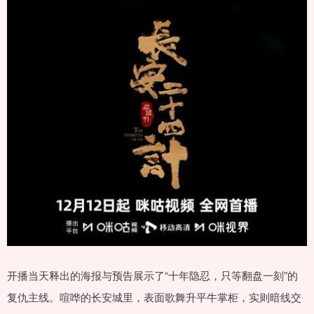
开播当天释出的海报与预告展示了“十年隐忍，只等翻盘一刻”的
复仇主线。喧哗的长安城里，表面歌舞升平牛掌柜，实则暗线交